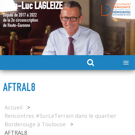
Jean-Luc LAGLEIZE
Député de 2017 à 2022
de la 2e circonscription
de Haute-Garonne
ACCUEIL
AFTRAL8
MA CANDIDATURE 2024
Accueil
>
DÉPUTÉ 2017 – 2022
Rencontres #SurLeTerrain dans le quartier
Borderouge à Toulouse
>
MES ACTIONS 2017 – 2022
AFTRAL8