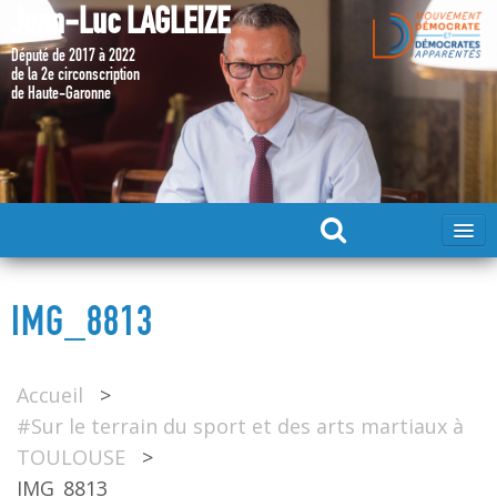
Jean-Luc LAGLEIZE
Député de 2017 à 2022
de la 2e circonscription
de Haute-Garonne
ACCUEIL
IMG_8813
MA CANDIDATURE 2024
Accueil
>
DÉPUTÉ 2017 – 2022
#Sur le terrain du sport et des arts martiaux à
TOULOUSE
>
MES ACTIONS 2017 – 2022
IMG_8813