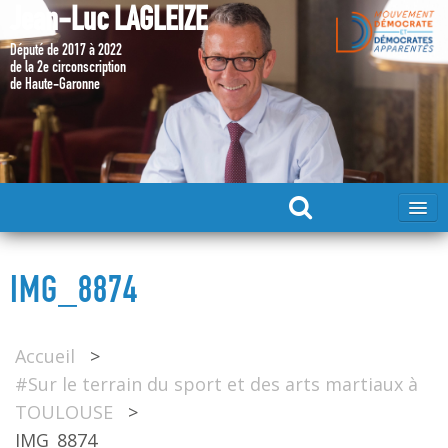
Jean-Luc LAGLEIZE
Député de 2017 à 2022
de la 2e circonscription
de Haute-Garonne
ACCUEIL
IMG_8874
MA CANDIDATURE 2024
Accueil
>
DÉPUTÉ 2017 – 2022
#Sur le terrain du sport et des arts martiaux à
TOULOUSE
>
MES ACTIONS 2017 – 2022
IMG_8874