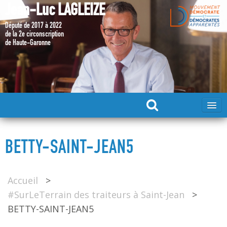
Jean-Luc LAGLEIZE
Député de 2017 à 2022
de la 2e circonscription
de Haute-Garonne
ACCUEIL
BETTY-SAINT-JEAN5
MA CANDIDATURE 2024
Accueil
>
DÉPUTÉ 2017 – 2022
#SurLeTerrain des traiteurs à Saint-Jean
>
BETTY-SAINT-JEAN5
MES ACTIONS 2017 – 2022