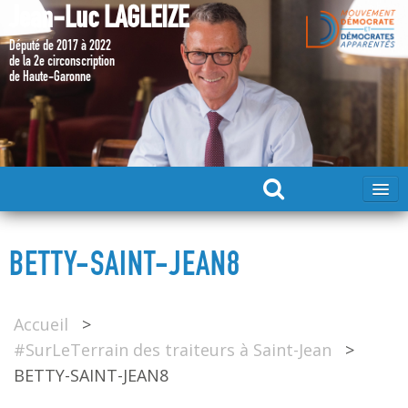
Jean-Luc LAGLEIZE
Député de 2017 à 2022
de la 2e circonscription
de Haute-Garonne
ACCUEIL
BETTY-SAINT-JEAN8
MA CANDIDATURE 2024
Accueil
>
DÉPUTÉ 2017 – 2022
#SurLeTerrain des traiteurs à Saint-Jean
>
BETTY-SAINT-JEAN8
MES ACTIONS 2017 – 2022