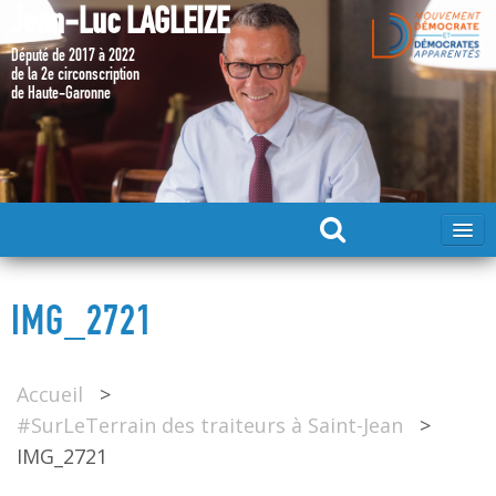
Jean-Luc LAGLEIZE
Député de 2017 à 2022
de la 2e circonscription
de Haute-Garonne
ACCUEIL
IMG_2721
MA CANDIDATURE 2024
Accueil
>
DÉPUTÉ 2017 – 2022
#SurLeTerrain des traiteurs à Saint-Jean
>
IMG_2721
MES ACTIONS 2017 – 2022