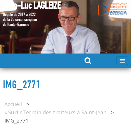
Jean-Luc LAGLEIZE
Député de 2017 à 2022
de la 2e circonscription
de Haute-Garonne
ACCUEIL
IMG_2771
MA CANDIDATURE 2024
Accueil
>
DÉPUTÉ 2017 – 2022
#SurLeTerrain des traiteurs à Saint-Jean
>
IMG_2771
MES ACTIONS 2017 – 2022