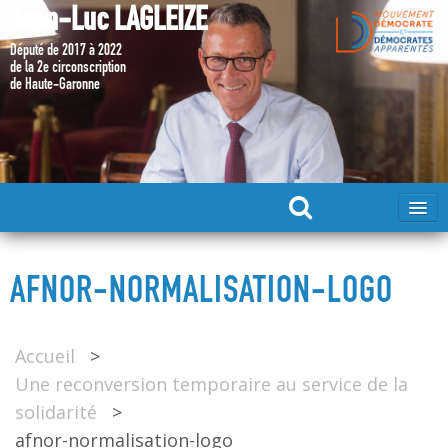
Jean-Luc LAGLEIZE
Député de 2017 à 2022
de la 2e circonscription
de Haute-Garonne
ACCUEIL
AFNOR-NORMALISATION-LOGO
MA CANDIDATURE 2024
Accueil
>
DÉPUTÉ 2017 – 2022
Une reconversion temporaire au service de la
solidarité
>
MES ACTIONS 2017 – 2022
afnor-normalisation-logo