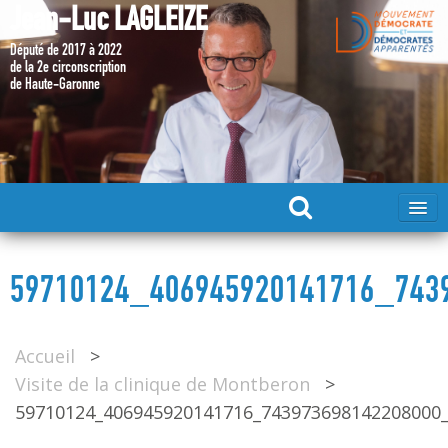
Jean-Luc LAGLEIZE
Député de 2017 à 2022
de la 2e circonscription
de Haute-Garonne
ACCUEIL
59710124_406945920141716_743
MA CANDIDATURE 2024
Accueil
>
DÉPUTÉ 2017 – 2022
Visite de la clinique de Montberon
>
59710124_406945920141716_743973698142208000
MES ACTIONS 2017 – 2022