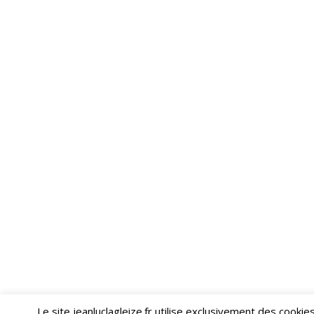
Le site jeanluclagleize.fr utilise exclusivement des cooki