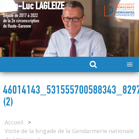
Jean-Luc LAGLEIZE
Député de 2017 à 2022
de la 2e circonscription
de Haute-Garonne
ACCUEIL
46014143_531555700588343_829
MA CANDIDATURE 2024
(2)
DÉPUTÉ 2017 – 2022
Accueil
>
Visite de la brigade de la Gendarmerie nationale
MES ACTIONS 2017 – 2022