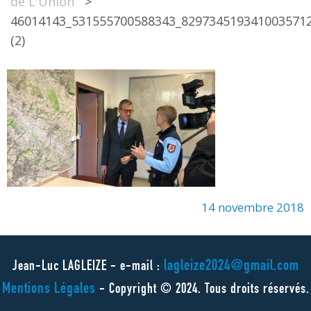
de L'Union
>
46014143_531555700588343_829734519341003571
(2)
14 novembre 2018
lagleize2024@gmail.com
Jean-Luc LAGLEIZE - e-mail :
Mentions Légales
- Copyright © 2024. Tous droits réservés.