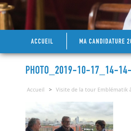
ACCUEIL
MA CANDIDATURE 2
PHOTO_2019-10-17_14-14-1
Accueil
>
Visite de la tour Emblématik à