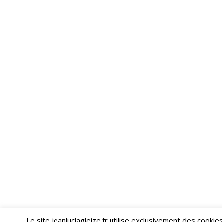
Le site jeanluclagleize.fr utilise exclusivement des cooki