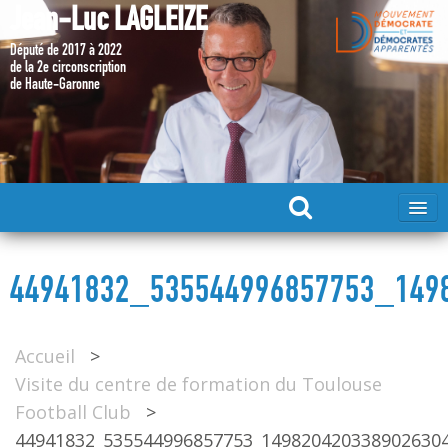
Jean-Luc LAGLEIZE
Député de 2017 à 2022
de la 2e circonscription
de Haute-Garonne
ACCUEIL
44941832_535544996857753_149
MA CANDIDATURE 2024
Accueil
>
DÉPUTÉ 2017 – 2022
Visite du centre de formation du Toulouse
Football Club
>
MES ACTIONS 2017 – 2022
44941832_535544996857753_149820420338902630