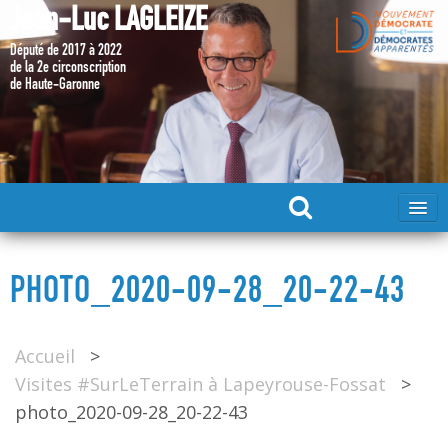
Jean-Luc LAGLEIZE
Député de 2017 à 2022
de la 2e circonscription
de Haute-Garonne
ACCUEIL
PHOTO_2020-09-28_20-22-43
MA CANDIDATURE 2024
Accueil
>
DÉPUTÉ 2017 – 2022
Visites #SurLeTerrain à Lapeyrouse-Fossat
>
photo_2020-09-28_20-22-43
MES ACTIONS 2017 – 2022