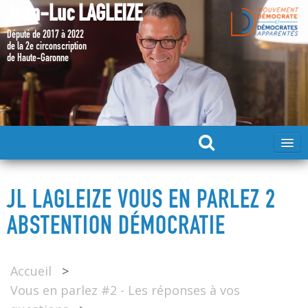
Jean-Luc LAGLEIZE
Député de 2017 à 2022
de la 2e circonscription
de Haute-Garonne
ACCUEIL
JL LAGLEIZE VOUS EN PARLEZ 2
MA CANDIDATURE 2024
ABSTENTION DÉMOCRATIE
DÉPUTÉ 2017 – 2022
Accueil
>
Vous en parlez #2 - Les réponses à vos
MES ACTIONS 2017 – 2022