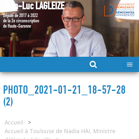
Jean-Luc LAGLEIZE
Député de 2017 à 2022
de la 2e circonscription
de Haute-Garonne
ACCUEIL
PHOTO_2021-01-21_18-57-28
MA CANDIDATURE 2024
(2)
DÉPUTÉ 2017 – 2022
Accueil
>
Accueil à Toulouse de Nadia HAI, Ministre
MES ACTIONS 2017 – 2022