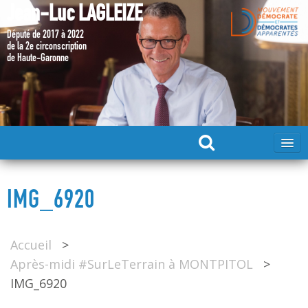
Jean-Luc LAGLEIZE
Député de 2017 à 2022
de la 2e circonscription
de Haute-Garonne
ACCUEIL
IMG_6920
MA CANDIDATURE 2024
Accueil
>
DÉPUTÉ 2017 – 2022
Après-midi #SurLeTerrain à MONTPITOL
>
IMG_6920
MES ACTIONS 2017 – 2022