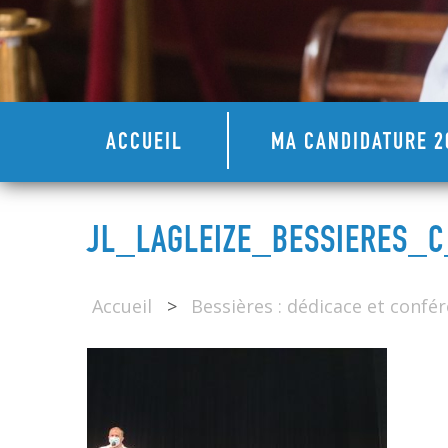
ACCUEIL
MA CANDIDATURE 2
JL_LAGLEIZE_BESSIERES_
Accueil
>
Bessières : dédicace et confé