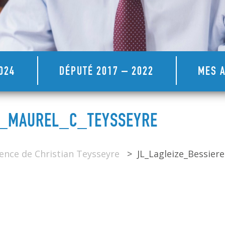
024
DÉPUTÉ 2017 – 2022
MES A
C_MAUREL_C_TEYSSEYRE
rence de Christian Teysseyre
>
JL_Lagleize_Bessier