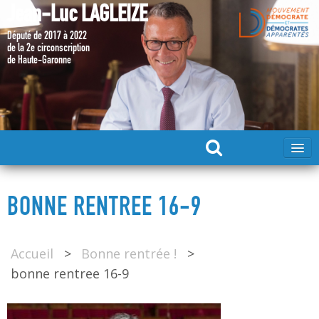
Jean-Luc LAGLEIZE
Député de 2017 à 2022
de la 2e circonscription
de Haute-Garonne
ACCUEIL
BONNE RENTREE 16-9
MA CANDIDATURE 2024
Accueil
>
Bonne rentrée !
>
DÉPUTÉ 2017 – 2022
bonne rentree 16-9
MES ACTIONS 2017 – 2022