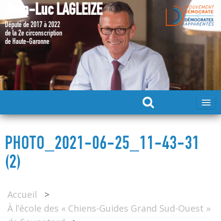
Jean-Luc LAGLEIZE
Député de 2017 à 2022
de la 2e circonscription
de Haute-Garonne
ACCUEIL
PHOTO_2021-06-25_11-43-31
MA CANDIDATURE 2024
(2)
DÉPUTÉ 2017 – 2022
Accueil
>
À l’école des « Chiens-Guides Grand Sud-Ouest »
MES ACTIONS 2017 – 2022