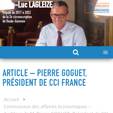
Jean-Luc LAGLEIZE
Député de 2017 à 2022
de la 2e circonscription
de Haute-Garonne
ACCUEIL
ARTICLE – PIERRE GOGUET,
MA CANDIDATURE 2024
PRÉSIDENT DE CCI FRANCE
DÉPUTÉ 2017 – 2022
Accueil
>
Commission des affaires économiques –
MES ACTIONS 2017 – 2022