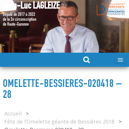
Jean-Luc LAGLEIZE
Député de 2017 à 2022
de la 2e circonscription
de Haute-Garonne
ACCUEIL
OMELETTE-BESSIERES-020418 –
MA CANDIDATURE 2024
28
DÉPUTÉ 2017 – 2022
Accueil
>
Fête de l’Omelette géante de Bessières 2018
>
MES ACTIONS 2017 – 2022