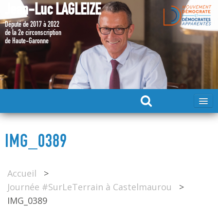
Jean-Luc LAGLEIZE
Député de 2017 à 2022
de la 2e circonscription
de Haute-Garonne
ACCUEIL
IMG_0389
MA CANDIDATURE 2024
Accueil
>
DÉPUTÉ 2017 – 2022
Journée #SurLeTerrain à Castelmaurou
>
IMG_0389
MES ACTIONS 2017 – 2022