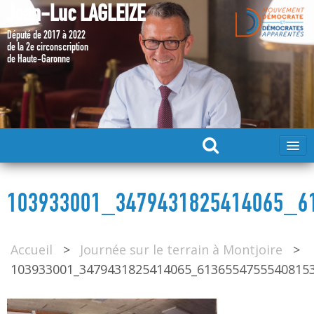
Jean-Luc LAGLEIZE
Député de 2017 à 2022
de la 2e circonscription
de Haute-Garonne
ACCUEIL
103933001_3479431825414065_6
MA CANDIDATURE 2024
Accueil
>
Journée sur le terrain à Montjoire
>
DÉPUTÉ 2017 – 2022
103933001_3479431825414065_6136554755540815
MES ACTIONS 2017 – 2022