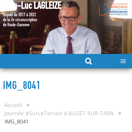
Jean-Luc LAGLEIZE
Député de 2017 à 2022
de la 2e circonscription
de Haute-Garonne
ACCUEIL
IMG_8041
MA CANDIDATURE 2024
Accueil
>
DÉPUTÉ 2017 – 2022
Journée #SurLeTerrain à BUZET-SUR-TARN
>
IMG_8041
MES ACTIONS 2017 – 2022