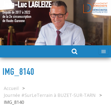
Jean-Luc LAGLEIZE
Député de 2017 à 2022
de la 2e circonscription
de Haute-Garonne
ACCUEIL
IMG_8140
MA CANDIDATURE 2024
Accueil
>
DÉPUTÉ 2017 – 2022
Journée #SurLeTerrain à BUZET-SUR-TARN
>
IMG_8140
MES ACTIONS 2017 – 2022