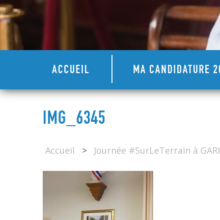
ACCUEIL
MA CANDIDATURE 2
IMG_6345
Accueil
>
Journée #SurLeTerrain à GAR