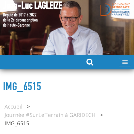
Jean-Luc LAGLEIZE
Député de 2017 à 2022
de la 2e circonscription
de Haute-Garonne
ACCUEIL
IMG_6515
MA CANDIDATURE 2024
Accueil
>
DÉPUTÉ 2017 – 2022
Journée #SurLeTerrain à GARIDECH
>
IMG_6515
MES ACTIONS 2017 – 2022