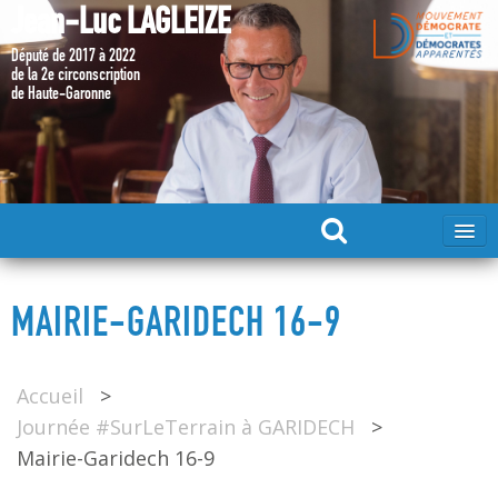
Jean-Luc LAGLEIZE
Député de 2017 à 2022
de la 2e circonscription
de Haute-Garonne
ACCUEIL
MAIRIE-GARIDECH 16-9
MA CANDIDATURE 2024
Accueil
>
DÉPUTÉ 2017 – 2022
Journée #SurLeTerrain à GARIDECH
>
Mairie-Garidech 16-9
MES ACTIONS 2017 – 2022