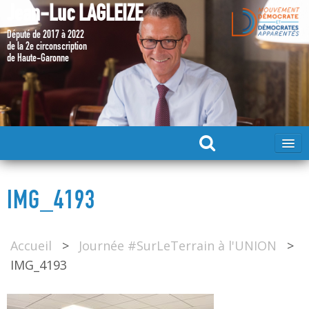
Jean-Luc LAGLEIZE
Député de 2017 à 2022
de la 2e circonscription
de Haute-Garonne
ACCUEIL
IMG_4193
MA CANDIDATURE 2024
Accueil
>
Journée #SurLeTerrain à l'UNION
>
DÉPUTÉ 2017 – 2022
IMG_4193
MES ACTIONS 2017 – 2022