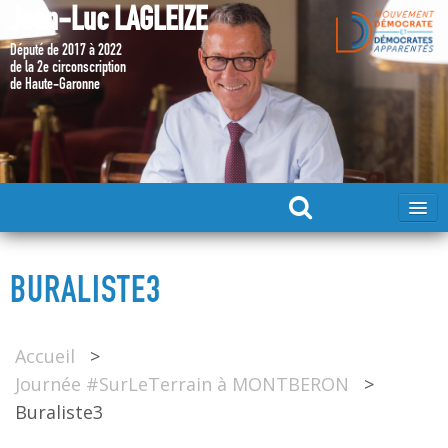
Jean-Luc LAGLEIZE
Député de 2017 à 2022
de la 2e circonscription
de Haute-Garonne
ACCUEIL
BURALISTE3
MA CANDIDATURE 2024
Accueil
>
DÉPUTÉ 2017 – 2022
Journée #SurLeTerrain à MONTBERON
>
Buraliste3
MES ACTIONS 2017 – 2022