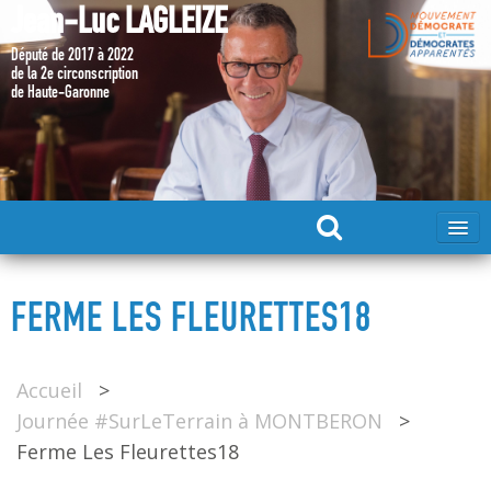
Jean-Luc LAGLEIZE
Député de 2017 à 2022
de la 2e circonscription
de Haute-Garonne
ACCUEIL
FERME LES FLEURETTES18
MA CANDIDATURE 2024
Accueil
>
DÉPUTÉ 2017 – 2022
Journée #SurLeTerrain à MONTBERON
>
Ferme Les Fleurettes18
MES ACTIONS 2017 – 2022