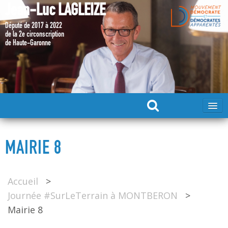
Jean-Luc LAGLEIZE
Député de 2017 à 2022
de la 2e circonscription
de Haute-Garonne
ACCUEIL
MAIRIE 8
MA CANDIDATURE 2024
Accueil
>
DÉPUTÉ 2017 – 2022
Journée #SurLeTerrain à MONTBERON
>
Mairie 8
MES ACTIONS 2017 – 2022