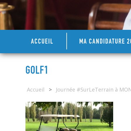
ACCUEIL
MA CANDIDATURE 2
GOLF1
Accueil
>
Journée #SurLeTerrain à M