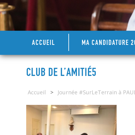
ACCUEIL
MA CANDIDATURE 2
CLUB DE L’AMITIÉ5
Accueil
>
Journée #SurLeTerrain à PA