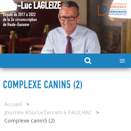
Jean-Luc LAGLEIZE
Député de 2017 à 2022
de la 2e circonscription
de Haute-Garonne
ACCUEIL
COMPLEXE CANIN5 (2)
MA CANDIDATURE 2024
Accueil
>
DÉPUTÉ 2017 – 2022
Journée #SurLeTerrain à PAULHAC
>
Complexe canin5 (2)
MES ACTIONS 2017 – 2022