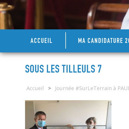
ACCUEIL
MA CANDIDATURE 2
SOUS LES TILLEULS 7
Accueil
>
Journée #SurLeTerrain à PA