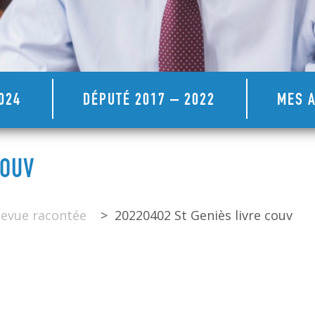
024
DÉPUTÉ 2017 – 2022
MES A
COUV
llevue racontée
>
20220402 St Geniès livre couv