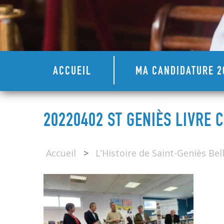
ACCUEIL
MA CANDIDATURE 2
20220402 ST GENIÈS LIVRE 
Accueil
>
L’Histoire de Saint-Geniès Be