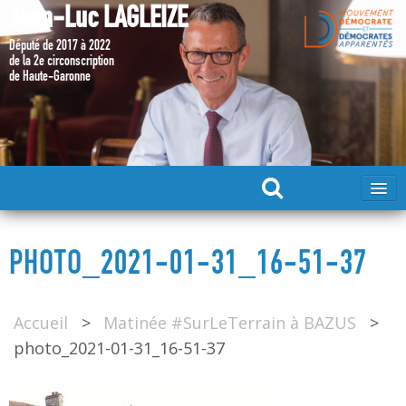
Jean-Luc LAGLEIZE
Député de 2017 à 2022
de la 2e circonscription
de Haute-Garonne
ACCUEIL
PHOTO_2021-01-31_16-51-37
MA CANDIDATURE 2024
Accueil
>
Matinée #SurLeTerrain à BAZUS
>
DÉPUTÉ 2017 – 2022
photo_2021-01-31_16-51-37
MES ACTIONS 2017 – 2022