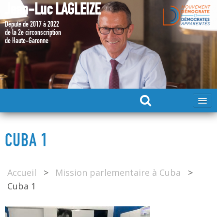
Jean-Luc LAGLEIZE
Député de 2017 à 2022
de la 2e circonscription
de Haute-Garonne
ACCUEIL
CUBA 1
MA CANDIDATURE 2024
Accueil
>
Mission parlementaire à Cuba
>
DÉPUTÉ 2017 – 2022
Cuba 1
MES ACTIONS 2017 – 2022