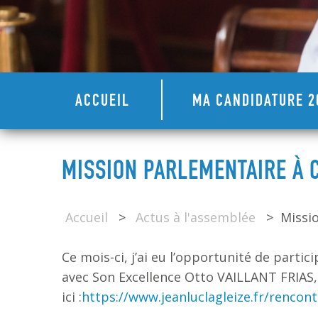
ACCUEIL
MA CANDIDATURE 2
MISSION PARLEMENTAIRE À 
Accueil
>
Actus à l'assemblée
>
Missi
Ce mois-ci, j’ai eu l’opportunité de part
avec Son Excellence Otto VAILLANT FRIAS, 
ici :
https://www.jeanluclagleize.fr/rencont