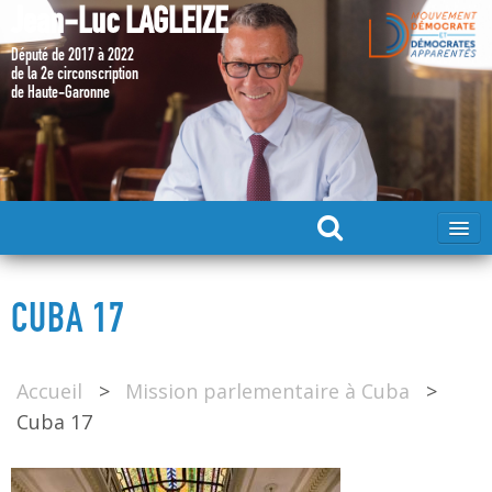
Jean-Luc LAGLEIZE
Député de 2017 à 2022
de la 2e circonscription
de Haute-Garonne
ACCUEIL
CUBA 17
MA CANDIDATURE 2024
Accueil
>
Mission parlementaire à Cuba
>
DÉPUTÉ 2017 – 2022
Cuba 17
MES ACTIONS 2017 – 2022