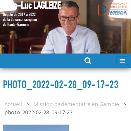
Jean-Luc LAGLEIZE
Député de 2017 à 2022
de la 2e circonscription
de Haute-Garonne
ACCUEIL
PHOTO_2022-02-28_09-17-23
MA CANDIDATURE 2024
Accueil
>
Mission parlementaire en Gambie
>
DÉPUTÉ 2017 – 2022
photo_2022-02-28_09-17-23
MES ACTIONS 2017 – 2022