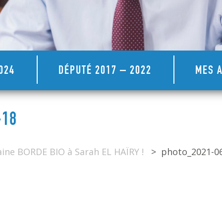
024
DÉPUTÉ 2017 – 2022
MES A
-18
aine BORDE BIO à Sarah EL HAÏRY !
>
photo_2021-06