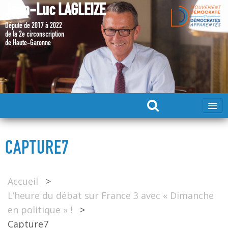
Jean-Luc LAGLEIZE
Député de 2017 à 2022
de la 2e circonscription
de Haute-Garonne
ACCUEIL
CAPTURE7
MA CANDIDATURE 2024
Accueil
>
DÉPUTÉ 2017 – 2022
L’heure du débat sur France 3 avec « Dimanche
en politique » !
>
MES ACTIONS 2017 – 2022
Capture7