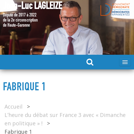
Jean-Luc LAGLEIZE
Député de 2017 à 2022
de la 2e circonscription
de Haute-Garonne
ACCUEIL
FABRIQUE 1
MA CANDIDATURE 2024
Accueil
>
DÉPUTÉ 2017 – 2022
L’heure du débat sur France 3 avec « Dimanche
en politique » !
>
MES ACTIONS 2017 – 2022
Fabrique 1