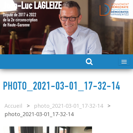
Jean-Luc LAGLEIZE
Député de 2017 à 2022
de la 2e circonscription
de Haute-Garonne
ACCUEIL
PHOTO_2021-03-01_17-32-14
MA CANDIDATURE 2024
Accueil
>
photo_2021-03-01_17-32-14
>
DÉPUTÉ 2017 – 2022
photo_2021-03-01_17-32-14
MES ACTIONS 2017 – 2022