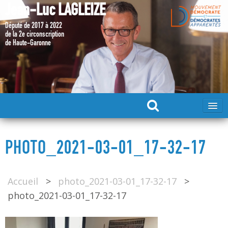
Jean-Luc LAGLEIZE
Député de 2017 à 2022
de la 2e circonscription
de Haute-Garonne
ACCUEIL
PHOTO_2021-03-01_17-32-17
MA CANDIDATURE 2024
Accueil
>
photo_2021-03-01_17-32-17
>
DÉPUTÉ 2017 – 2022
photo_2021-03-01_17-32-17
MES ACTIONS 2017 – 2022