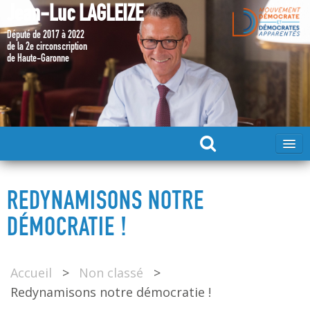
Jean-Luc LAGLEIZE
Député de 2017 à 2022
de la 2e circonscription
de Haute-Garonne
ACCUEIL
REDYNAMISONS NOTRE
MA CANDIDATURE 2024
DÉMOCRATIE !
DÉPUTÉ 2017 – 2022
Accueil
>
Non classé
>
Redynamisons notre démocratie !
MES ACTIONS 2017 – 2022