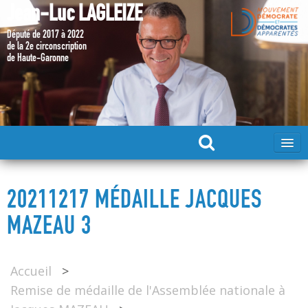
Jean-Luc LAGLEIZE
Député de 2017 à 2022
de la 2e circonscription
de Haute-Garonne
ACCUEIL
20211217 MÉDAILLE JACQUES
MA CANDIDATURE 2024
MAZEAU 3
DÉPUTÉ 2017 – 2022
Accueil
>
Remise de médaille de l'Assemblée nationale à
MES ACTIONS 2017 – 2022