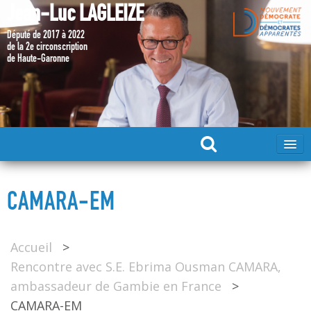
Jean-Luc LAGLEIZE
Député de 2017 à 2022
de la 2e circonscription
de Haute-Garonne
ACCUEIL
CAMARA-EM
MA CANDIDATURE 2024
Accueil
>
DÉPUTÉ 2017 – 2022
Rencontre avec S.E. Ebrima Ousman CAMARA,
ambassadeur de Gambie en France
>
MES ACTIONS 2017 – 2022
CAMARA-EM